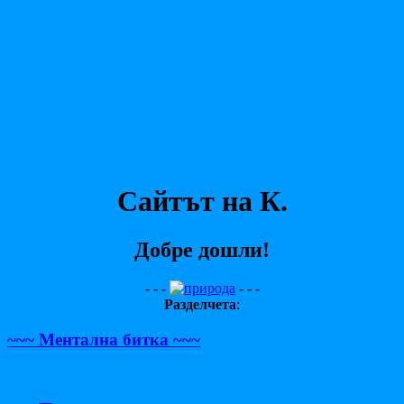
Сайтът на К.
Добре дошли!
- - -
- - -
Разделчета
:
~~~ Ментална битка ~~~