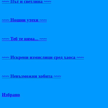
~~~ Път и светлина ~~~
~~~ Нощни утехи ~~~
~~~ Теб те няма... ~~~
~~~ Искрени измислици сред хаоса ~~~
~~~ Невъзможни хобита ~~~
Избрано